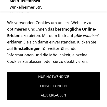
Mein Telefonsex
Winkelheimer Str.
50181 Bedburg
Telefon: 0170 33 000 92
Wir verwenden Cookies um unsere Website zu
E-Mail:
mb@tvs-media.de
optimieren und Ihnen das
bestmögliche Online-
Erlebnis
zu bieten. Mit dem Klick auf
„Alle erlauben“
erklären Sie sich damit einverstanden. Klicken Sie
auf
Einstellungen
für weiterführende
Informationen und die Möglichkeit, einzelne
Cookies zuzulassen oder sie zu deaktivieren.
AGB
Widerrufsrecht
Versand & Zahlung
Cookies
Datenschutz
Impressum
Vertrag widerrufen
NUR NOTWENDIGE
EINSTELLUNGEN
ALLE ERLAUBEN